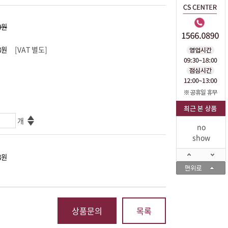
[VAT 별도]
개
no
show
상품문의
목록