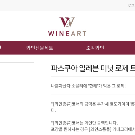
로그
션
와인선물세트
조각와인
파스쿠아 일레븐 미닛 로제
나혼자산다 소믈리에 '한해'가 먹은 그 로제!
다.
*[와인종류]코너는 와인만 금액입니다.
포장을 원하시는 경우 [와인소품몰] 카테고리에서