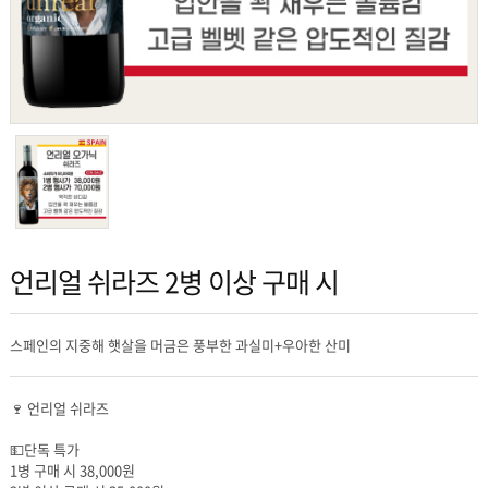
언리얼 쉬라즈 2병 이상 구매 시
스페인의 지중해 햇살을 머금은 풍부한 과실미+우아한 산미
🍷 언리얼 쉬라즈
💵단독 특가
1병 구매 시 38,000원