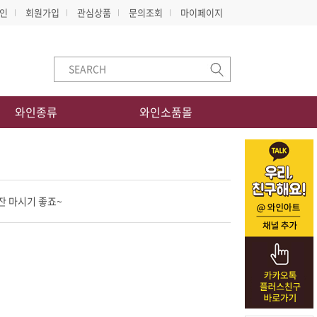
인
회원가입
관심상품
문의조회
마이페이지
와인종류
와인소품몰
잔 마시기 좋죠~