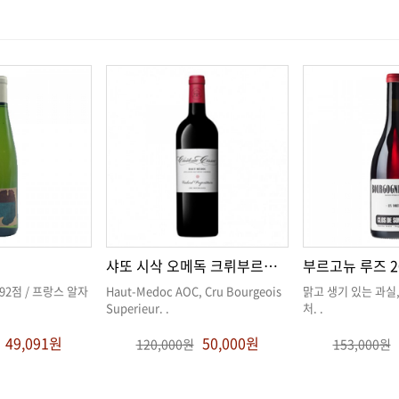
샤또 시삭 오메독 크뤼부르주아 슈페리어
부르고뉴 루즈 2
Superieur
. .
처
. .
49,091원
50,000원
120,000원
153,000원