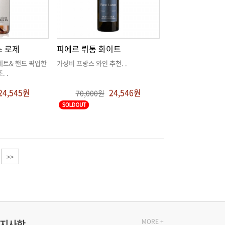
스 로제
피에르 뤼통 화이트
가성비 프랑스 와인 추천
. .
조
. .
24,545원
24,546원
70,000원
>>
지사항
MORE +