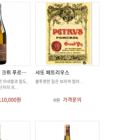
샤블리 프리미에 크뤼 푸르숌 “옴므 모르” 2023
샤또 페트리우스
불투명한 짙은 보라색 컬러
. .
생산자의 프
. .
110,000원
가격문의
0원