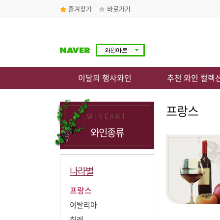
즐겨찾기
바로가기
이달의 행사와인
추천 와인 컬렉
프랑스
WINEART
와인종류
나라별
프랑스
이탈리아
칠레