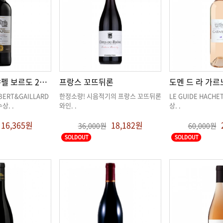
Chateau La 샤펠 보르도 2019
프랑스 꼬뜨뒤론
도멘 드 라 가르
 수상
. .
와인
. .
상
. .
16,365원
18,182원
36,000원
60,000원