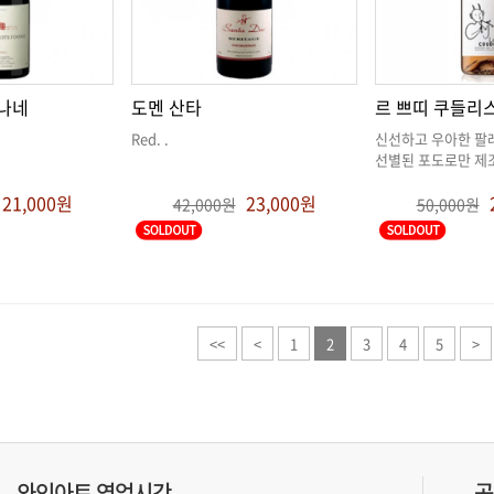
폰나네
도멘 산타
르 쁘띠 쿠들리
Red
. .
선별된 포도로만 제
21,000원
23,000원
42,000원
50,000원
<<
<
1
2
3
4
5
>
와인아트 영업시간
공