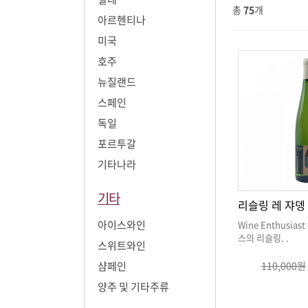
총
75
개
아르헨티나
미국
호주
뉴질랜드
스페인
독일
포르투갈
기타나라
기타
리슬링 레 쟈뎅
아이스와인
스의 리슬링
. .
스위트와인
샴페인
110,000원
양주 및 기타주류