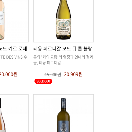
노드 켜르 로제
레옹 페르디갈 꼬뜨 뒤 론 블랑
물, 레옹 페르디갈
. .
20,000원
20,909원
45,000원