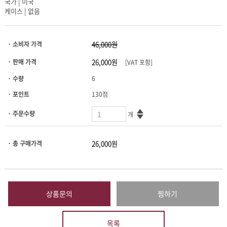
국가 | 미국
케이스 | 없음
· 소비자 가격
· 판매 가격
[VAT 포함]
· 수량
6
· 포인트
130점
· 주문수량
개
· 총 구매가격
상품문의
찜하기
목록