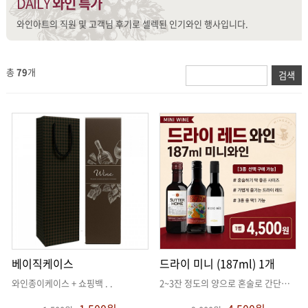
DAILY
와인 특가
와인아트의 직원 및 고객님 후기로 셀렉된 인기와인 행사입니다.
총
79
개
베이직케이스
드라이 미니 (187ml) 1개
와인종이케이스 + 쇼핑백
. .
2~3잔 정도의 양으로 혼술로 간단히 딱!
. 