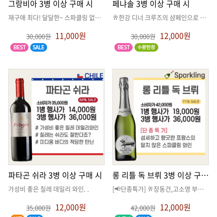
그랑비아 3병 이상 구매 시
페냐솔 3병 이상 구매 시
재구매 최다! 달달한~ 스파클링 없는 레드 와인 #스위트와인 #스위트레드
. .
🥂한강 디너 크루즈의 샴페인으로 사용되는 스페인의 까바-
11,000원
12,000원
30,000원
30,000원
파타곤 쉬라 3병 이상 구매 시
롱 리틀 독 브뤼 3병 이상 구매 시
가성비 좋은 칠레 데일리 와인
. .
[📢단종특가] 🥂장동건,고소영 부부 pick
12,000원
12,000원
35,000원
42,000원