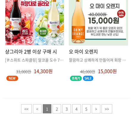
샹그리아 2병 이상 구매 시
오 마이 오렌지
[🥂스위트 스파클링] 알코올 도수 7%의 달콤한 스파클링
. .
깔끔하고 상쾌하게 만들어져 회랑 먹기 딱!
14,300원
15,000원
33,000원
40,000원
<<
<
1
2
3
4
5
>
>>