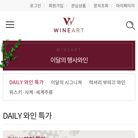
로그인
회원가입
관심상품
문의조회
마이페이지
WINEART
이달의 행사와인
DAILY 와인 특가
이달의 시그니쳐
럭셔리 부띠끄 와인
위스키·사케·세계주류
DAILY 와인 특가