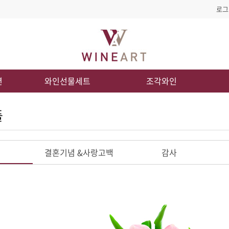
로그
션
와인선물세트
조각와인
플
결혼기념 &
사랑고백
감사