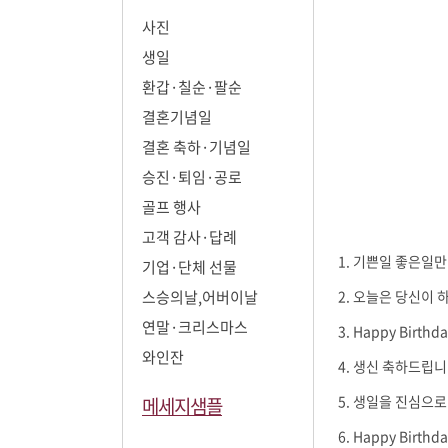
사진
생일
환갑·칠순·팔순
결혼기념일
결혼 축하·기념일
승진·퇴임·공로
골프 행사
고객 감사·답례
기쁜일 좋은일만 
기업·단체 선물
오늘은 당신이 
스승의날,어버이날
연말·크리스마스
Happy Bir
와인잔
생신 축하드립니다
생일을 진심으로
메세지샘플
Happy Bir