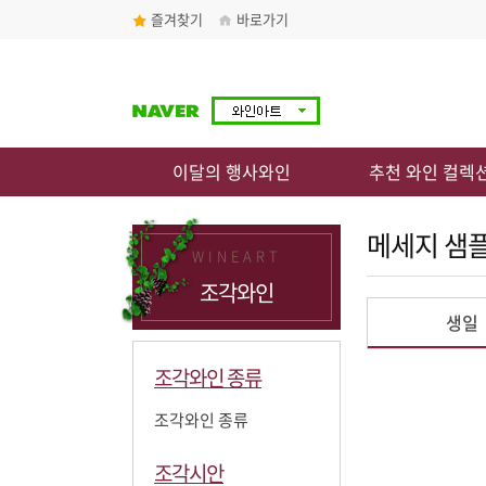
즐겨찾기
바로가기
이달의 행사와인
추천 와인 컬렉
메세지 샘
WINEART
조각와인
생일
조각와인 종류
조각와인 종류
조각시안