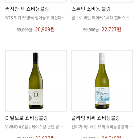
러시안 잭 쇼비뇽블랑
스톤번 소비뇽 블랑
BTS 뷔가 50병씩 쟁여놓고 마신다는 쇼비뇽블랑
. .
말보로 와인 메이커 1세대 헌터스가 선보이는, 구스베리와 시트러스의 싱그
20,909원
22,727원
50,000원
50,000원
D 말보로 쇼비뇽블랑
플라잉 키위 쇼비뇽블랑
VIVINO 4.0점 / 테이스팅 군단 강추 가성비 말보로 쇼블!!
. .
산미가 톡! 바로 요게 쇼비뇽블랑의 맛이죠