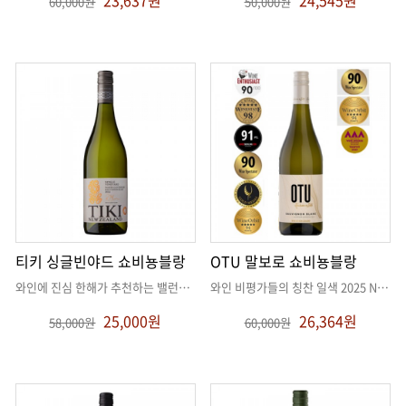
23,637원
24,545원
60,000원
50,000원
티키 싱글빈야드 쇼비뇽블랑
OTU 말보로 쇼비뇽블랑
와인에 진심 한해가 추천하는 밸런스가 정말 좋은 쇼비뇽블랑
. .
와인 비평가들의 칭찬 일색 2025 NEW 쇼비뇽블랑
25,000원
26,364원
58,000원
60,000원