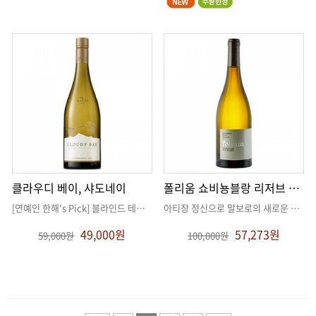
클라우디 베이, 샤도네이
폴리움 쇼비뇽블랑 리저브 2021
[연예인 한해's Pick] 블라인드 테스트 때 뫼르소와 호주 1등급 생
. .
아티장 정신으로 말보로의 새로운 페이지를 열어가는 부티크 와이너리
49,000원
57,273원
59,000원
100,000원