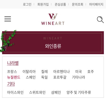
로그인
회원가입
관심상품
문의조회
마이페이지
WINEART
와인종류
나라별
프랑스
이탈리아
칠레
아르헨티나
미국
호주
뉴질랜드
스페인
독일
포르투갈
기타나라
기타
아이스와인
스위트와인
샴페인
양주 및 기타주류