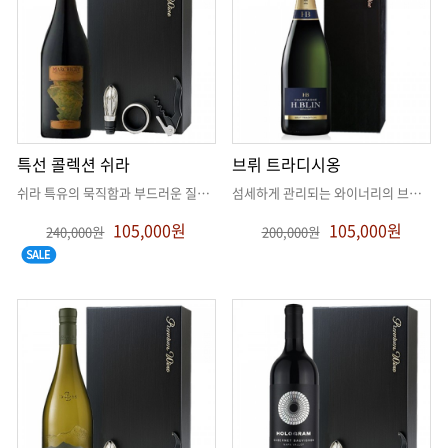
특선 콜렉션 쉬라
브뤼 트라디시옹
쉬라 특유의 묵직함과 부드러운 질감이 조화
. .
섬세하게 관리되는 와이너리의 브뤼! 상파뉴 샴페인
105,000원
105,000원
240,000원
200,000원