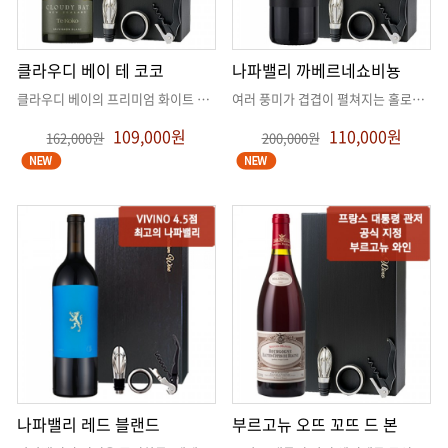
클라우디 베이 테 코코
나파밸리 까베르네쇼비뇽
클라우디 베이의 프리미엄 화이트 와인
. .
여러 풍미가 겹겹이 펼쳐지는 홀로그램 같은 구조, 세련된 취향을 위한 나
109,000원
110,000원
162,000원
200,000원
나파밸리 레드 블랜드
부르고뉴 오뜨 꼬뜨 드 본