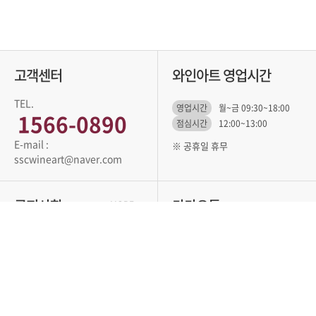
고객센터
와인아트 영업시간
TEL.
영업시간
월~금 09:30~18:00
1566-0890
점심시간
12:00~13:00
※ 공휴일 휴무
sscwineart@naver.com
공지사항
카카오톡
MORE +
한눈에 알아보는 주문 방법
@와인아트
초특가 행사 소식을 누구보다 빨리 듣고 싶..
요.
한눈에 알아보는 와인아트 문의 방법
카카오톡 플러스친구 바로가기