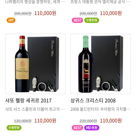
나파밸리의 명성을 증명하듯, 세계 와인 애호가들이 직접 매긴 Vivino
. .
프랑스 대통령 관저 엘리제궁 공식 지정 와인, 와인의 종착역 부르고뉴 피
110,000원
110,000원
200,000원
200,000원
샤또 펠랑 세귀르 2017
상귀스 크리스티 2008
샤또 샤스 스플린과 더불어 최고의 보르도, 쎙떼스테프 크뤼 부르주아
. .
2008 올드빈티지! 우아함의 극치를 잘 보여주는 와인
110,000원
110,000원
120,000원
220,000원