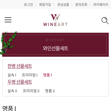
로그인
회원가입
관심상품
문의조회
마이페이지
WINEART
와인선물세트
한병 선물세트
실속 I
프리미엄 I
명품 I
두병 선물세트
실속 ii
프리미엄 ii
명품 ii
명품 I