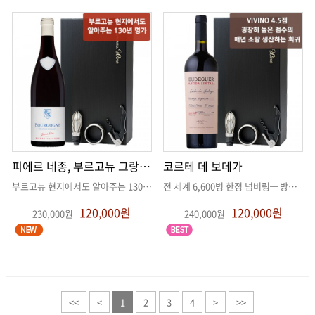
피에르 네종, 부르고뉴 그랑샤름 2020
코르테 데 보데가
부르고뉴 현지에서도 알아주는 130년 명가, 피에르 네종
. .
전 세계 6,600병 한정 넘버링— 방송에서 '찐’으로 화제가
120,000원
120,000원
230,000원
240,000원
<<
<
1
2
3
4
>
>>