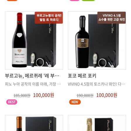
부르고뉴, 메르퀴레 '레 부아 드 랄리에'
포코 페르 포키
피노 누아 공작의 이름 아래, 가장 완벽한 2020년 포도로 빚어진
. .
VIVINO 4.5점의 토스카나 와인! 다섯가지 오크통 숙성을 통해 더욱
100,000원
100,000원
185,000원
190,000원