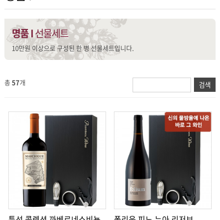
명품 I
선물세트
10만원 이상으로 구성된 한 병 선물세트입니다.
총
57
개
특선 콜렉션 까베르네쇼비뇽
폴리움 피노 누아 리저브