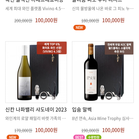
세계 최대 와인 플랫폼 Vivino 4.5점, 실제 소비자가 극찬한 특별
. .
신의 물방울에 나온 바로 그 피노 누아
. .
100,000원
100,000원
200,000원
180,000원
신칸 나파밸리 샤도네이 2023
입숨 말벡
와인계의 로얄 패밀리 바렛 가족의 딸, 첼시 바렛의 샤도네이가 국내 첫
. .
8년 연속, Asia Wine Trophy 심사위원 소믈리에 추천
100,000원
100,000원
170,000원
190,000원