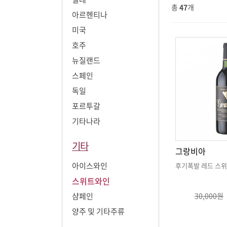
총
47
개
아르헨티나
미국
호주
뉴질랜드
스페인
독일
포르투갈
기타나라
기타
그랑비아
아이스와인
후기폭발 레드 스위
스위트와인
샴페인
30,000원
양주 및 기타주류