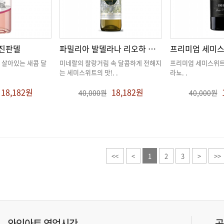
 진판델
파밀리아 발델라나 리오하 세미스위트
프리미엄 세미
는 세미스위트의 맛!
. .
라뇨
. .
18,182원
18,182원
40,000원
40,000원
<<
<
1
2
3
>
>>
와인아트 영업시간
공