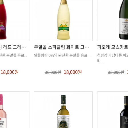
무알콜 스파클링 레드 그레이프
무알콜 스파클링 화이트 그레이프
피오레 모스카
전한 논알콜 음료
. .
알콜함량 0%의 완전한 논알콜 음료
. .
티
. .
18,000원
18,000원
36,000원
35,000원