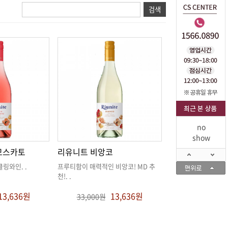
no
show
모스카토
리유니트 비앙코
클링와인
. .
천!
. .
13,636원
13,636원
33,000원