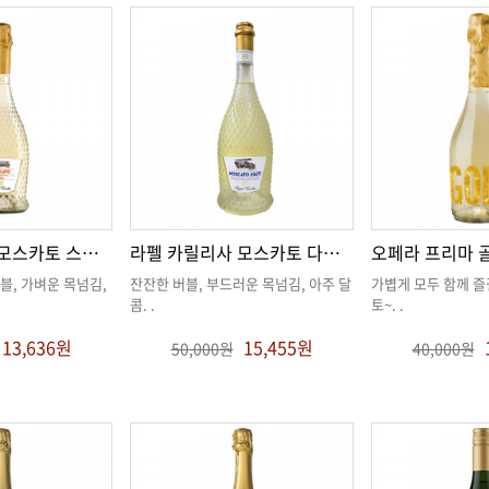
라펠 카릴리사 모스카토 스푸만테
라펠 카릴리사 모스카토 다스티
오페라 프리마 
콤
. .
토~
. .
13,636원
15,455원
50,000원
40,000원