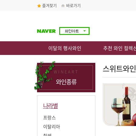
즐겨찾기
바로가기
이달의 행사와인
추천 와인 컬렉
스위트와인
WINEART
와인종류
나라별
프랑스
이탈리아
칠레