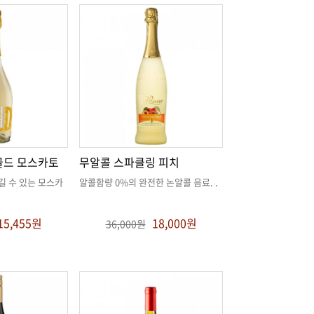
골드 모스카토
무알콜 스파클링 피치
알콜함량 0%의 완전한 논알콜 음료
. .
15,455원
18,000원
36,000원