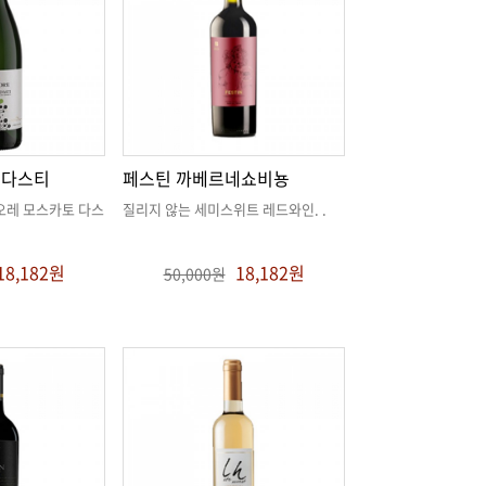
토다스티
페스틴 까베르네쇼비뇽
질리지 않는 세미스위트 레드와인
. .
18,182원
18,182원
50,000원