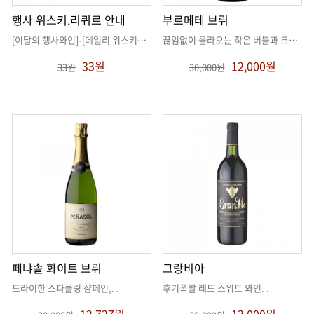
행사 위스키.리퀴르 안내
부르메테 브뤼
[이달의 행사와인]-[데일리 위스키&양주]
. .
끊임없이 올라오는 작은 버블과 크라운이 최고 일품
33원
12,000원
33원
30,000원
페냐솔 화이트 브뤼
그랑비아
드라이한 스파클링 샴페인,
. .
후기폭발 레드 스위트 와인
. .