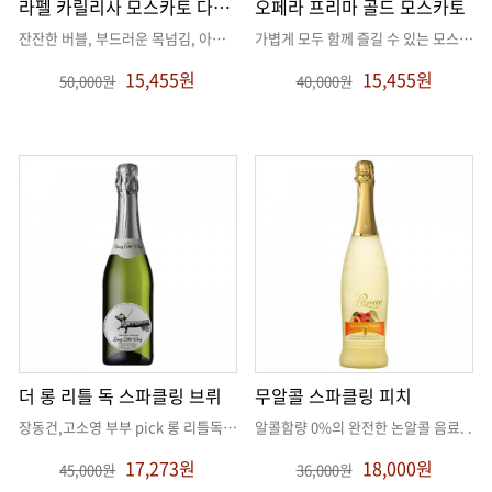
라펠 카릴리사 모스카토 다스티
오페라 프리마 골드 모스카토
잔잔한 버블, 부드러운 목넘김, 아주 달콤
. .
가볍게 모두 함께 즐길 수 있는 모스카토~
15,455원
15,455원
50,000원
40,000원
더 롱 리틀 독 스파클링 브뤼
무알콜 스파클링 피치
장동건,고소영 부부 pick 롱 리틀독의 스파클링 버젼!
알콜함량 0%의 완전한 논알콜 음료
. .
. .
17,273원
18,000원
45,000원
36,000원