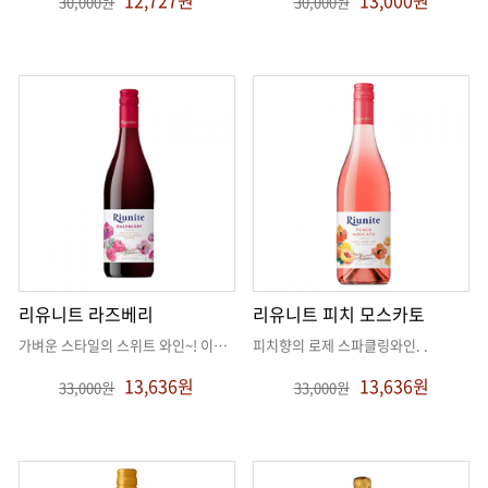
12,727원
13,000원
30,000원
30,000원
리유니트 라즈베리
리유니트 피치 모스카토
가벼운 스타일의 스위트 와인~! 이전에 라벤더를 찾으신다면 요거에요!
피치향의 로제 스파클링와인
. .
. .
13,636원
13,636원
33,000원
33,000원