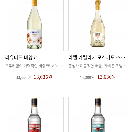
리유니트 비앙코
라펠 카릴리사 모스카토 스푸만테
프루티함이 매력적인 비앙코! MD 추천!
. .
풍성하고 큼직한 버블, 가벼운 목넘김,달콤
13,636원
13,636원
33,000원
48,000원