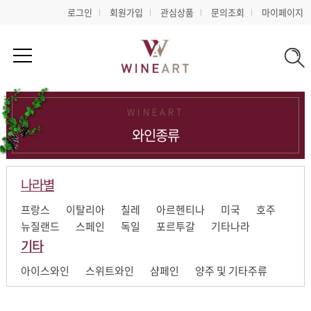
로그인
회원가입
관심상품
문의조회
마이페이지
WINEART
와인종류
나라별
프랑스
이탈리아
칠레
아르헨티나
미국
호주
뉴질랜드
스페인
독일
포르투갈
기타나라
기타
아이스와인
스위트와인
샴페인
양주 및 기타주류