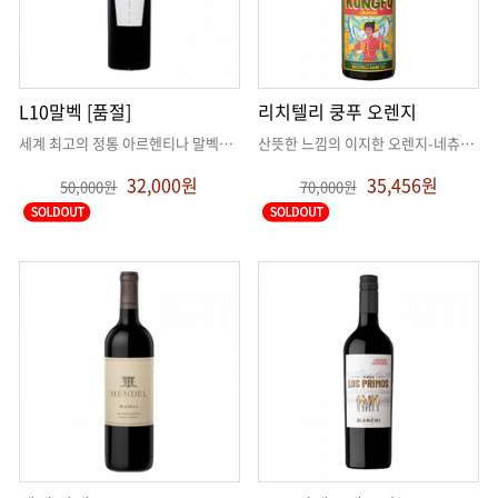
L10말벡 [품절]
리치텔리 쿵푸 오렌지
세계 최고의 정통 아르헨티나 말벡의 맛과 향을 느낄 수 있는
. .
산뜻한 느낌의 이지한 오렌지-네츄럴 화이트 와인
32,000원
35,456원
50,000원
70,000원