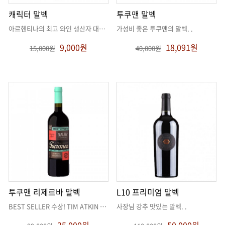
캐릭터 말벡
투쿠맨 말벡
아르헨티나의 최고 와인 생산자 대상을 수상한 와인메이커
가성비 좋은 투쿠맨의 말벡
. .
. .
9,000원
18,091원
15,000원
40,000원
투쿠맨 리제르바 말벡
L10 프리미엄 말벡
BEST SELLER 수상! TIM ATKIN 91점
. .
사장님 강추 맛있는 말벡
. .