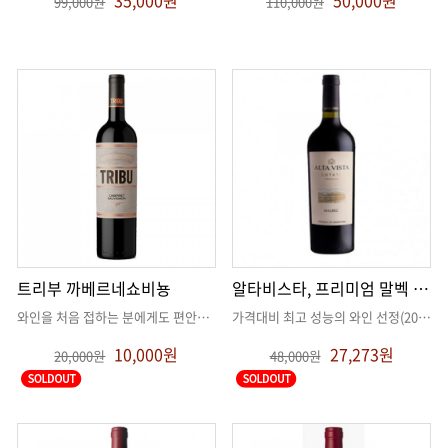
35,000원
50,000원
99,000원
110,000원
트리부 까베르네쇼비뇽
알타비스타, 프리미엄 말벡 [품절][미전시]
와인을 처음 접하는 분에게도 편안하고, 매일의 식탁에도 자연스럽게 어울리
. .
가격대비 최고 성능의 와인 선정(2004.09)
10,000원
27,273원
20,000원
48,000원