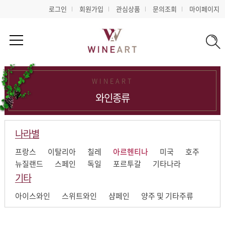
로그인
회원가입
관심상품
문의조회
마이페이지
WINEART
와인종류
나라별
프랑스
이탈리아
칠레
아르헨티나
미국
호주
뉴질랜드
스페인
독일
포르투갈
기타나라
기타
아이스와인
스위트와인
샴페인
양주 및 기타주류