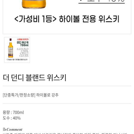
더 던디 블랜드 위스키
[단종특가/한정소량] 하이볼로 강추
용량 : 700ml
도수 : 40%
📝𝑪𝒐𝒎𝒎𝒆𝒏𝒕