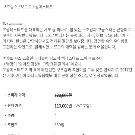
📍프랑스 / 보르도 / 생떼스테프
📝𝑪𝒐𝒎𝒎𝒆𝒏𝒕
표현하는 와인으로, 클래식한 보르도의 매력을 원하는 분께 어울립니다.
➰샤또 샤스 스플린과 더불어 최고의 쎙떼스테프 크뤼 부르주아
➰별명이 '숨겨진 갓성비 그랑크뤼 클리셰' 에요~!
은 기후 여건이 까다로웠음에도 매우 균형 잡힌 스타일로 완성되었습니다.
· 소비자 가격
· 판매 가격
[VAT 포함]
· 수량
4
· 포인트
550점