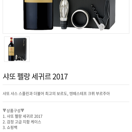
샤또 펠랑 세귀르 2017
샤또 샤스 스플린과 더불어 최고의 보르도, 쎙떼스테프 크뤼 부르주아
🔻상품구성🔻
1. 샤또 펠랑 세귀르 2017
2. 검정 고급 지함 케이스
3. 쇼핑백