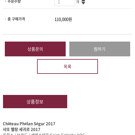
· 주문수량
개
· 총 구매가격
상품문의
찜하기
목록
상품정보
Château Phélan Ségur 2017
샤또 펠랑 세귀르 2017
프랑스 / 보르도 / 생떼스테프 Saint-Estèphe AOC