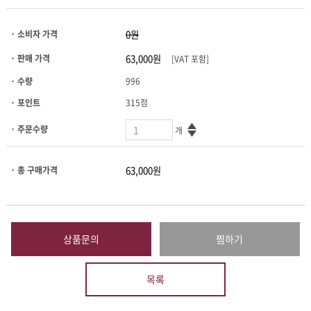
· 소비자 가격
· 판매 가격
[VAT 포함]
· 수량
996
· 포인트
315점
· 주문수량
개
· 총 구매가격
상품문의
찜하기
목록